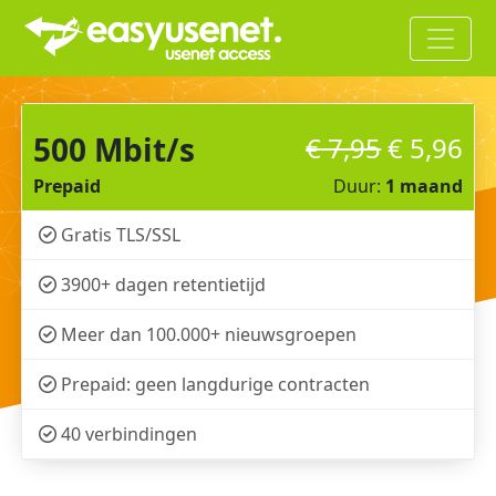
500 Mbit/s
€
7,95
€
5,96
Prepaid
Duur:
1 maand
Gratis TLS/SSL
3900+ dagen retentietijd
Meer dan 100.000+ nieuwsgroepen
Prepaid: geen langdurige contracten
40 verbindingen