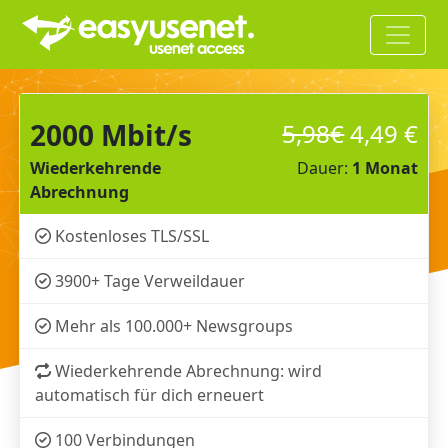
2000 Mbit/s
5,98
€
4,49
€
Wiederkehrende
Dauer:
1 Monat
Abrechnung
Kostenloses TLS/SSL
3900+ Tage Verweildauer
Mehr als 100.000+ Newsgroups
Wiederkehrende Abrechnung: wird
automatisch für dich erneuert
100 Verbindungen