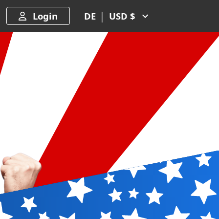
Login
DE
│
USD $