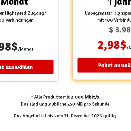
 Monat
1 Jah
er Highspeed-Zugang*
Unbegrenzter Highsp
100 Verbindungen
mit 100 Verbind
$
3.98
2,98
$
,98
$
/
/Monat
Paket auswä
et auswählen
* Alle Produkte mit
2.000 Mbit/s
.
Das sind unglaubliche 250 MB pro Sekunde.
Das Angebot ist bis zum 31. Dezember 2026 gültig.