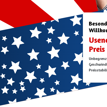
Besond
Willk
Usen
Preis
Unbegrenzt
Geschwindi
Preisstabil