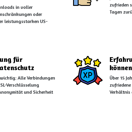
zufrieden s
nloads in voller
Tagen zurü
inschränkungen oder
er leistungsstarken US-
ung für
Erfahr
atenschutz
können
 wichtig: Alle Verbindungen
Über 15 Ja
SSL-Verschlüsselung
zufriedene
Anonymität und Sicherheit
Verhältnis