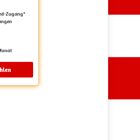
r
eed-Zugang*
ungen
Monat
hlen