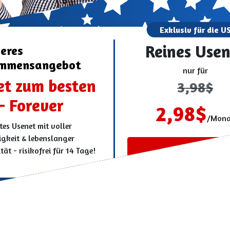
Exklusiv für die U
Reines Usen
eres
ommensangebot
nur für
et zum besten
3,98
$
 - Forever
2,98
$
/Mona
es Usenet mit voller
gkeit & lebenslanger
Los geht's!
ität - risikofrei für 14 Tage!