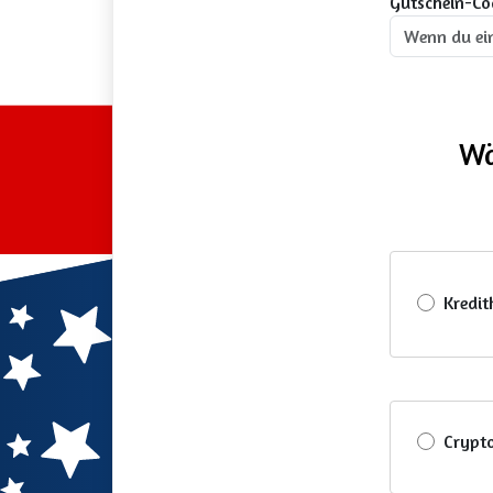
Gutschein-Co
Wä
Kredit
Crypt