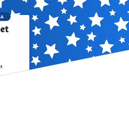
SA
et
t