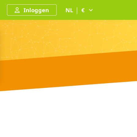
Inloggen
NL
│
€