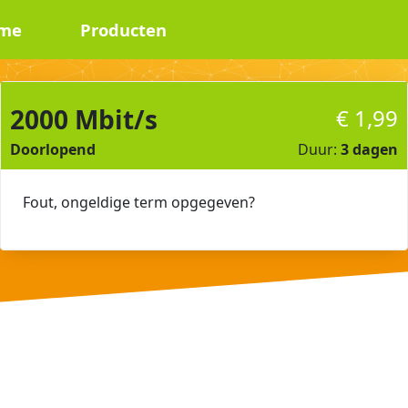
me
Producten
2000 Mbit/s
€
1,99
Doorlopend
Duur:
3 dagen
Fout, ongeldige term opgegeven?