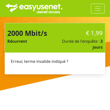
2000 Mbit/s
€
1,99
Récurrent
Durée de l'enquête :
3
jours
Erreur, terme invalide indiqué ?